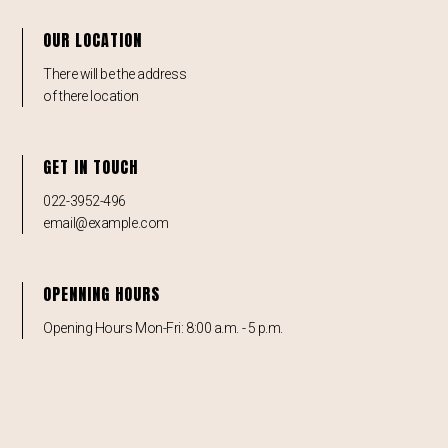
OUR LOCATION
There will be the address
of there location
GET IN TOUCH
022-3952-496
email@example.com
OPENNING HOURS
Opening Hours Mon-Fri: 8:00 a.m. - 5 p.m.